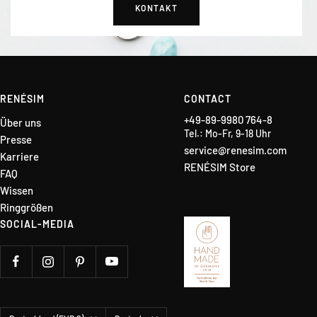
KONTAKT
RENÉSIM
CONTACT
+49-89-9980 764-8
Über uns
Tel.: Mo-Fr, 9-18 Uhr
Presse
service@renesim.com
Karriere
RENÉSIM Store
FAQ
Wissen
Ringgrößen
SOCIAL-MEDIA
Land/Region
Sprache