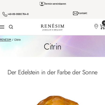
Direkt
Termin vereinbaren
zum
Kontakt
Inhalt
+49-89-9980 764-8
0
Renesim
Navigation
RENÉSIM
Citrin
Citrin
Der Edelstein in der Farbe der Sonne