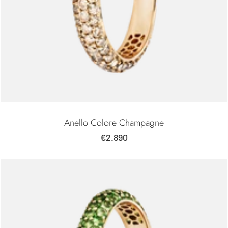
Anello Colore Champagne
Prezzo
€2.890
di
vendita