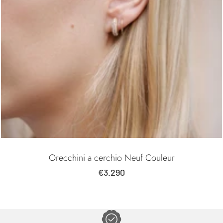
Orecchini a cerchio Neuf Couleur
Prezzo
€3.290
di
vendita