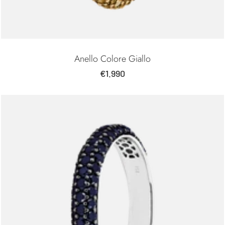
Anello Colore Giallo
Prezzo
€1.990
di
vendita