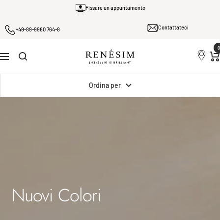
Salta
Fissare un appuntamento
al
Contattateci
contenuto
+49-89-9980 764-8
0
Renesim
Navigazione
Ordina per
Nuovi Colori