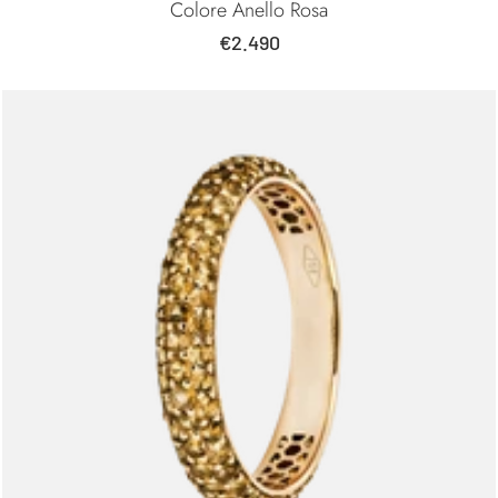
Colore Anello Rosa
Prezzo
€2.490
di
vendita