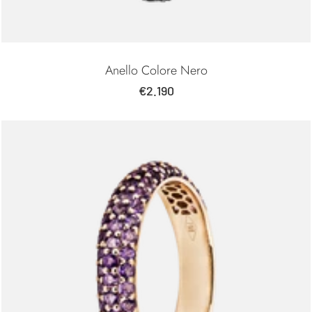
Anello Colore Nero
Prezzo
€2.190
di
vendita