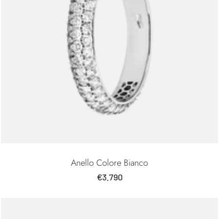
Anello Colore Bianco
Prezzo
€3.790
di
vendita