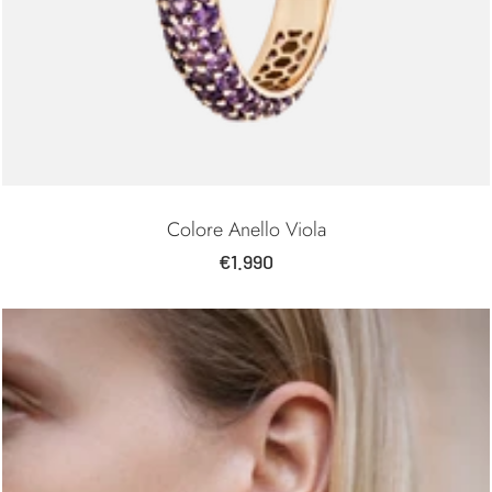
Colore Anello Viola
Prezzo
€1.990
di
vendita