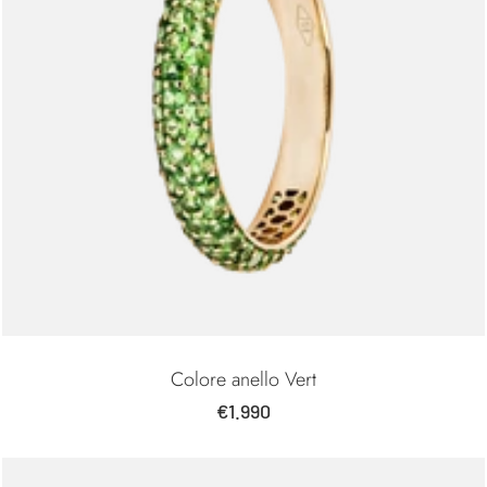
Colore anello Vert
Prezzo
€1.990
di
vendita