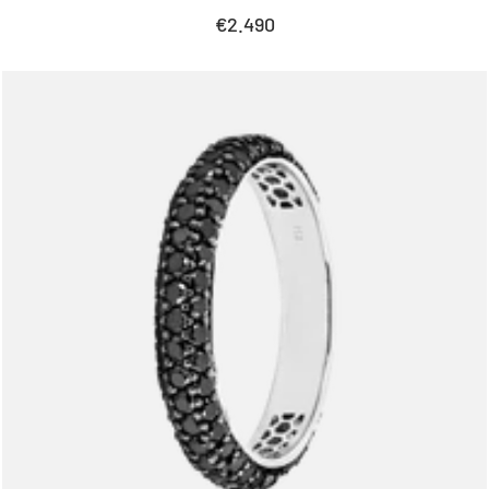
Prezzo
€2.490
di
vendita