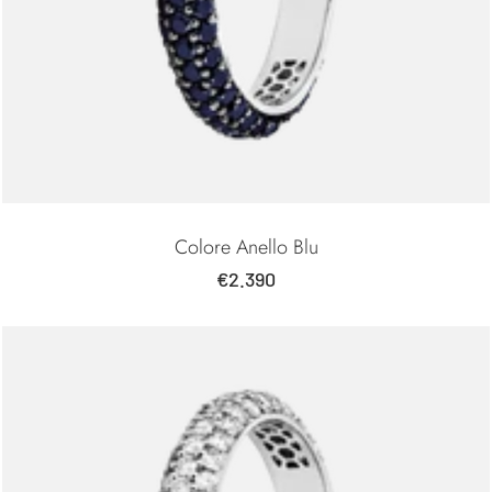
Colore Anello Blu
Prezzo
€2.390
di
vendita