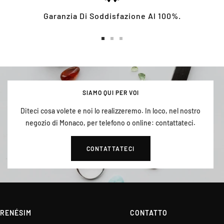
Garanzia Di Soddisfazione Al 100%.
Vai
Vai
Vai
alla
alla
alla
slide
slide
slide
1
2
3
SIAMO QUI PER VOI
Diteci cosa volete e noi lo realizzeremo. In loco, nel nostro
negozio di Monaco, per telefono o online: contattateci.
CONTATTATECI
RENÉSIM
CONTATTO