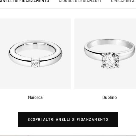
ANELLI DI FIDANZAMENTO
CIONDOLO DI DIAMANTI
ORECCHINI A
Maiorca
Dublino
SCOPRI ALTRI ANELLI DI FIDANZAMENTO