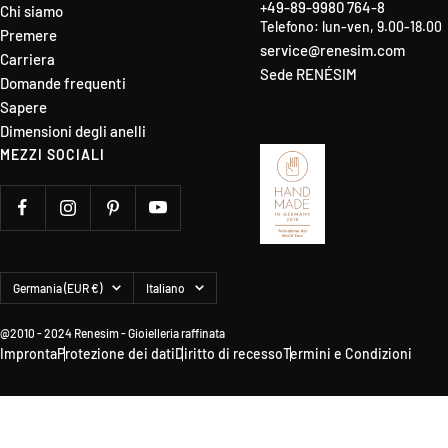
+49-89-9980 764-8
Chi siamo
Telefono: lun-ven, 9.00-18.00
Premere
service@renesim.com
Carriera
Sede RENÉSIM
Domande frequenti
Sapere
Dimensioni degli anelli
MEZZI SOCIALI
Paese/Area
Lingua
Germania (EUR €)
Italiano
geografica
@2010 - 2024 Renesim - Gioielleria raffinata
Impronta
Protezione dei dati
Diritto di recesso
Termini e Condizioni