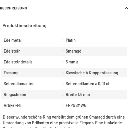
BESCHREIBUNG
Produktbeschreibung
Edelmetall
:
Platin
Edelstein
:
Smaragd
Edelsteindetails
:
5 mm ø
Fassung
:
Klassische 4 Krappenfassung
Seitendiamanten
:
Seitenbrillanten à 0,01 ct
Ringschiene
:
Breite 1,6 mm
Artikel-Nr
:
FRPGSMWG
Dieser wunderschöne Ring verleiht dem grünen Smaragd durch eine
Umrandung von Brillanten eine prachtvolle Eleganz. Eine funkelnde