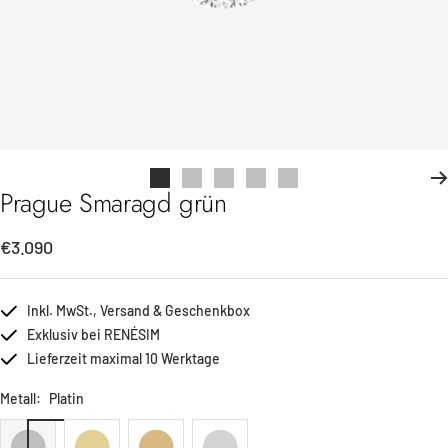
Zur
Zur
Zur
Zur
Zur
Prague Smaragd grün
Slide
Slide
Slide
Slide
Slide
1
2
3
4
5
Angebotspreis
€3.090
gehen
gehen
gehen
gehen
gehen
Inkl. MwSt., Versand & Geschenkbox
Exklusiv bei RENÉSIM
Lieferzeit maximal 10 Werktage
Metall:
Platin