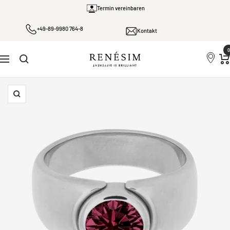
Direkt
Termin vereinbaren
zum
+49-89-9980 764-8
Inhalt
Kontakt
0
Renesim
Navigation
Zoom