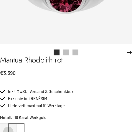
Zur
Zur
Zur
Mantua Rhodolith rot
Slide
Slide
Slide
1
2
3
Angebotspreis
€3.590
gehen
gehen
gehen
Inkl. MwSt., Versand & Geschenkbox
Exklusiv bei RENÉSIM
Lieferzeit maximal 10 Werktage
Metall:
18 Karat Weißgold